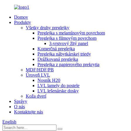
Domov
Produkty
Všetky druhy preglejky
Preglejka s melamínovým povrchom
Preglejka s filmovým povrchom
3-vrstvový žltý panel
Komerčná preglejka
Preglejka nábytkárskej triedy
Drážkovaná preglejka
Preglejka z papierového prekrytia
MDF/HDF/PB
Úroveň LVL
Nosník H20
LVL lamely do postele
LVL lešenárske dosky
Koža dverí
Správy
O nás
Kontaktujte nás
English