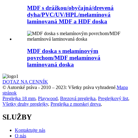
MDF s drážkou/obyčajná/drevená
dyha/PVC/UV/HPL/melamínová
laminovaná MDF a HDF doska
MDF doska s melamínovým
povrchom/MDF melamínová
laminovaná doska
DOTAZ NA CENNÍK
© Autorské práva - 2010 – 2023: Všetky práva vyhradené.
Mapa
stránok
Preglejka 18 mm
,
Playwood
,
Brezová preglejka
,
Preglejkový list
,
Všetky druhy preglejky
,
Preglejka z morskej dreva
,
SLUŽBY
Kontaktujte nás
O nás