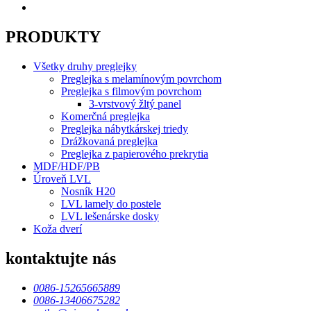
PRODUKTY
Všetky druhy preglejky
Preglejka s melamínovým povrchom
Preglejka s filmovým povrchom
3-vrstvový žltý panel
Komerčná preglejka
Preglejka nábytkárskej triedy
Drážkovaná preglejka
Preglejka z papierového prekrytia
MDF/HDF/PB
Úroveň LVL
Nosník H20
LVL lamely do postele
LVL lešenárske dosky
Koža dverí
kontaktujte nás
0086-15265665889
0086-13406675282