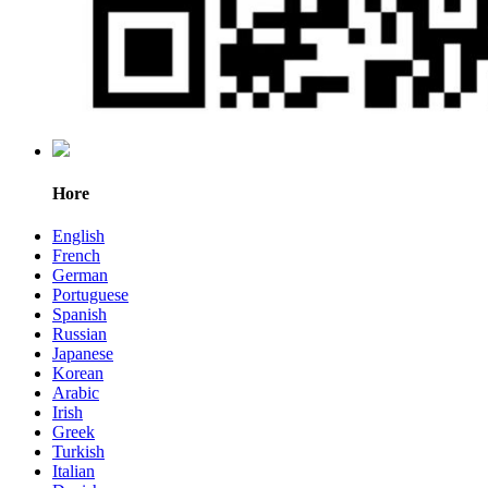
Hore
English
French
German
Portuguese
Spanish
Russian
Japanese
Korean
Arabic
Irish
Greek
Turkish
Italian