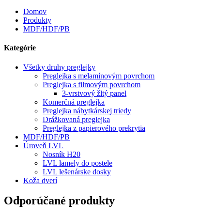
Domov
Produkty
MDF/HDF/PB
Kategórie
Všetky druhy preglejky
Preglejka s melamínovým povrchom
Preglejka s filmovým povrchom
3-vrstvový žltý panel
Komerčná preglejka
Preglejka nábytkárskej triedy
Drážkovaná preglejka
Preglejka z papierového prekrytia
MDF/HDF/PB
Úroveň LVL
Nosník H20
LVL lamely do postele
LVL lešenárske dosky
Koža dverí
Odporúčané produkty