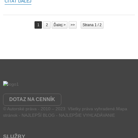
ČÍTAŤ ĎALEJ
1
2
Ďalej >
>>
Strana 1 / 2
DOTAZ NA CENNÍK
© Autorské práva - 2010 – 2023: Všetky práva vyhradené.
Mapa
stránok
-
NAJLEPŠÍ BLOG
-
NAJLEPŠIE VYHĽADÁVANIE
SLUŽBY