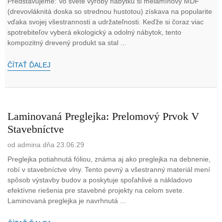
Predstavujeme: Vo svete výroby nábytku si melamínový MDF
(drevovláknitá doska so strednou hustotou) získava na popularite
vďaka svojej všestrannosti a udržateľnosti. Keďže si čoraz viac
spotrebiteľov vyberá ekologický a odolný nábytok, tento
kompozitný drevený produkt sa stal ...
ČÍTAŤ ĎALEJ
Laminovaná Preglejka: Prelomový Prvok V
Stavebníctve
od admina dňa 23.06.29
Preglejka potiahnutá fóliou, známa aj ako preglejka na debnenie,
robí v stavebníctve vlny. Tento pevný a všestranný materiál mení
spôsob výstavby budov a poskytuje spoľahlivé a nákladovo
efektívne riešenia pre stavebné projekty na celom svete.
Laminovaná preglejka je navrhnutá ...