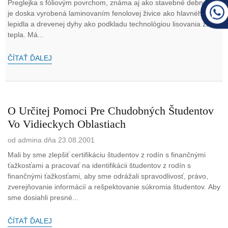
Preglejka s fóliovým povrchom, známa aj ako stavebné debnenie,
je doska vyrobená laminovaním fenolovej živice ako hlavného
lepidla a drevenej dyhy ako podkladu technológiou lisovania za
tepla. Má...
ČÍTAŤ ĎALEJ
O Určitej Pomoci Pre Chudobných Študentov
Vo Vidieckych Oblastiach
od admina dňa 23.08.2001
Mali by sme zlepšiť certifikáciu študentov z rodín s finančnými
ťažkosťami a pracovať na identifikácii študentov z rodín s
finančnými ťažkosťami, aby sme odrážali spravodlivosť, právo,
zverejňovanie informácií a rešpektovanie súkromia študentov. Aby
sme dosiahli presné...
ČÍTAŤ ĎALEJ